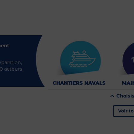
ment
́paration,
10 acteurs
CHANTIERS NAVALS
MAI
Choisi
Voir t