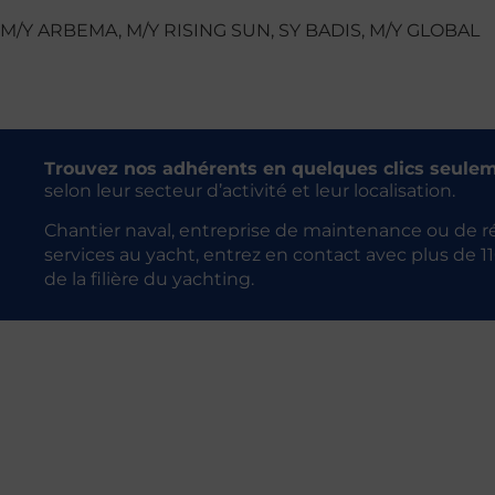
M/Y ARBEMA, M/Y RISING SUN, SY BADIS, M/Y GLOBAL
Trouvez nos adhérents en quelques clics seule
selon leur secteur d’activité et leur localisation.
Chantier naval, entreprise de maintenance ou de re
services au yacht, entrez en contact avec plus de 1
de la filière du yachting.