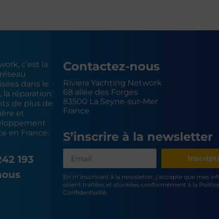
Contactez-nous
ork, c’est la
 réseau
Riviera Yachting Network
isées dans le
68 allée des Forges
, la réparation
83500 La Seyne-sur-Mer
hts de plus de
France
ière et
eloppement
ce en France.
S’inscrire à la newsletter
242 193
Inscript
nous
En m’inscrivant à la newsletter, j’accepte que mes i
soient traitées et stockées conformément à la Politi
Confidentialité.