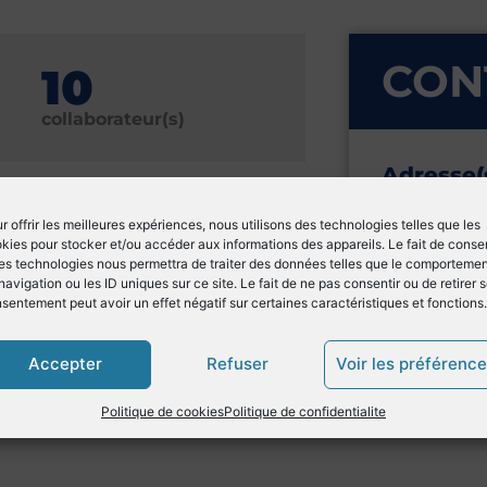
CON
10
collaborateur(s)
Adresse(
1655 avenue
13180 Gigna
r offrir les meilleures expériences, nous utilisons des technologies telles que les
kies pour stocker et/ou accéder aux informations des appareils. Le fait de consen
es technologies nous permettra de traiter des données telles que le comporteme
estation de service sur les
Gérant
navigation ou les ID uniques sur ce site. Le fait de ne pas consentir ou de retirer 
sentement peut avoir un effet négatif sur certaines caractéristiques et fonctions.
Quentin N
q.noel
Accepter
Refuser
Voir les préférenc
ue complet
+33 (0)9
Politique de cookies
Politique de confidentialite