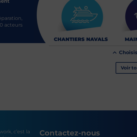
ment
́paration,
10 acteurs
CHANTIERS NAVALS
MAI
Choisi
Voir t
Contactez-nous
ork, c’est la