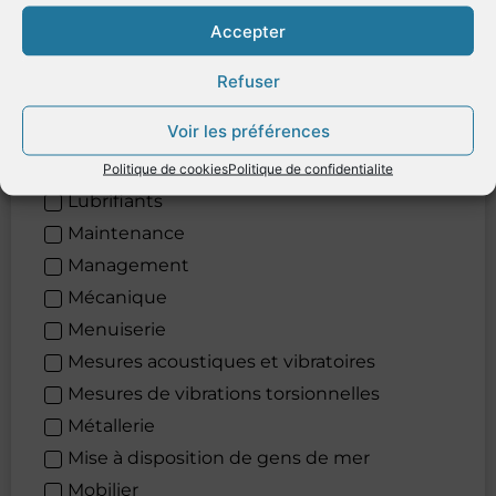
Informatique
Accepter
Ingénierie
Levage
Refuser
Lignage laser
Voir les préférences
Location de véhicules
Logistique
Politique de cookies
Politique de confidentialite
Lubrifiants
Maintenance
Management
Mécanique
Menuiserie
Mesures acoustiques et vibratoires
Mesures de vibrations torsionnelles
Métallerie
Mise à disposition de gens de mer
Mobilier