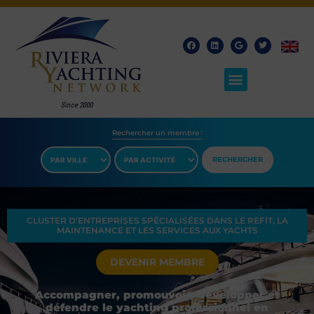
Rechercher un membre​ :
RECHERCHER
CLUSTER D’ENTREPRISES SPÉCIALISÉES DANS LE REFIT, LA
MAINTENANCE ET LES SERVICES AUX YACHTS
DEVENIR MEMBRE
Accompagner, promouvoir, développer et
défendre le yachting professionnel en