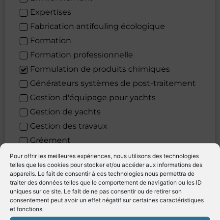
Expertises
Fabrication antifouling écologique
Formation
Formation professionnelle
Formulation de produits chimiques
Générateurs systèmes de post-traitement
Gestion d'équipage pour yachts
Gestion de yachts
Gestion des travaux
Gréement
Habillement yachting
Pour offrir les meilleures expériences, nous utilisons des technologies
telles que les cookies pour stocker et/ou accéder aux informations des
Hydraulique
appareils. Le fait de consentir à ces technologies nous permettra de
Hygiène
traiter des données telles que le comportement de navigation ou les ID
uniques sur ce site. Le fait de ne pas consentir ou de retirer son
Impression
consentement peut avoir un effet négatif sur certaines caractéristiques
et fonctions.
Informatique