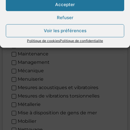
Ingénierie
Accepter
Levage
Refuser
Lignage laser
Location de véhicules
Voir les préférences
Logistique
Politique de cookies
Politique de confidentialite
Lubrifiants
Maintenance
Management
Mécanique
Menuiserie
Mesures acoustiques et vibratoires
Mesures de vibrations torsionnelles
Métallerie
Mise à disposition de gens de mer
Mobilier
Nettoyage