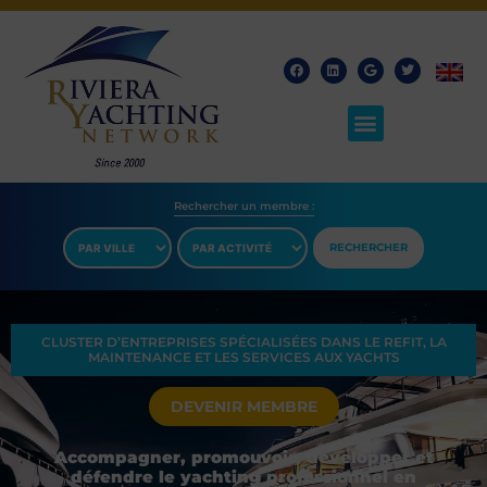
Rechercher un membre​ :
RECHERCHER
CLUSTER D’ENTREPRISES SPÉCIALISÉES DANS LE REFIT, LA
MAINTENANCE ET LES SERVICES AUX YACHTS
DEVENIR MEMBRE
Accompagner, promouvoir, développer et
défendre le yachting professionnel en