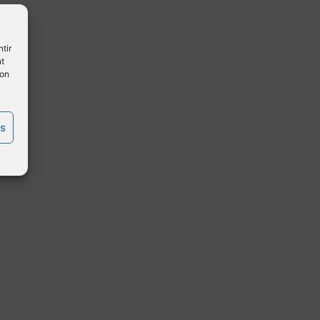
tir
nt
son
es