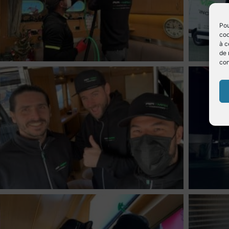
Pou
coo
à c
de 
con