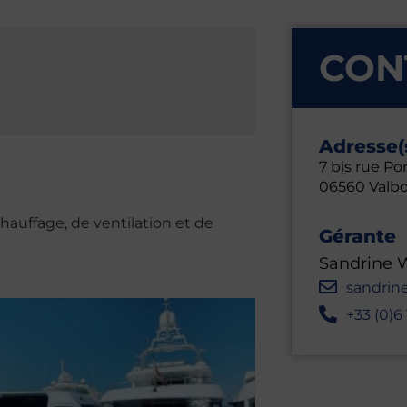
CON
Adresse(
7 bis rue Po
06560 Valb
hauffage, de ventilation et de
Gérante
Sandrine
sandrin
+33 (0)6 