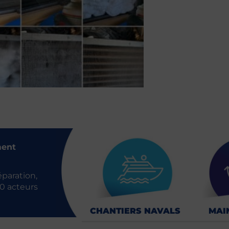
ment
́paration,
10 acteurs
CHANTIERS NAVALS
MAI