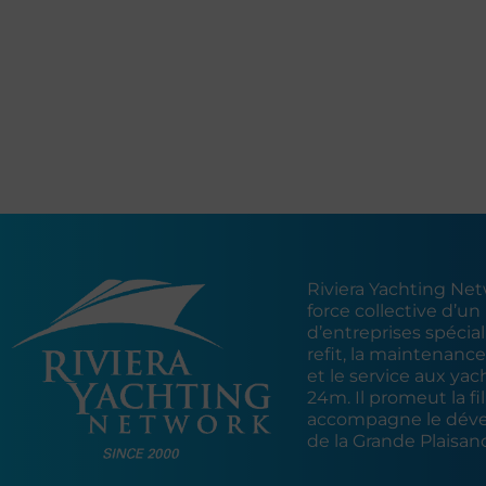
Riviera Yachting Netw
force collective d’un
d’entreprises spécial
refit, la maintenance
et le service aux yac
24m. Il promeut la fil
accompagne le dév
de la Grande Plaisan