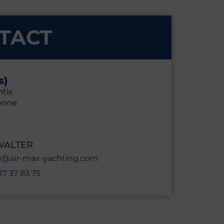
TACT
s)
ntis
onne
 WALTER
e@air-max-yachting.com
17 37 83 75