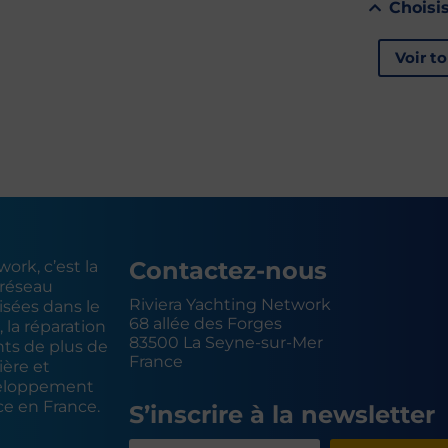
Choisi
Voir t
Contactez-nous
ork, c’est la
 réseau
Riviera Yachting Network
isées dans le
68 allée des Forges
, la réparation
83500 La Seyne-sur-Mer
hts de plus de
France
ière et
eloppement
ce en France.
S’inscrire à la newsletter