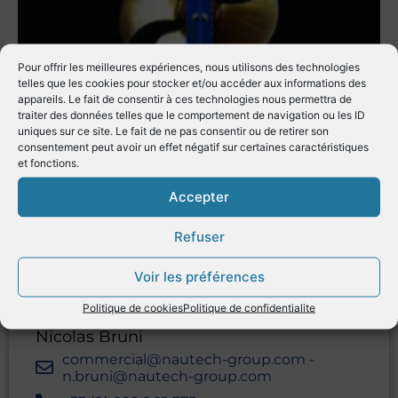
Pour offrir les meilleures expériences, nous utilisons des technologies
telles que les cookies pour stocker et/ou accéder aux informations des
appareils. Le fait de consentir à ces technologies nous permettra de
traiter des données telles que le comportement de navigation ou les ID
uniques sur ce site. Le fait de ne pas consentir ou de retirer son
consentement peut avoir un effet négatif sur certaines caractéristiques
CONTACT
et fonctions.
Accepter
Adresse(s)
Refuser
46 quai François Mitterrand
13600
La Ciotat
France
Voir les préférences
Directeur opérationnel
Politique de cookies
Politique de confidentialite
Nicolas Bruni
commercial@nautech-group.com -
n.bruni@nautech-group.com