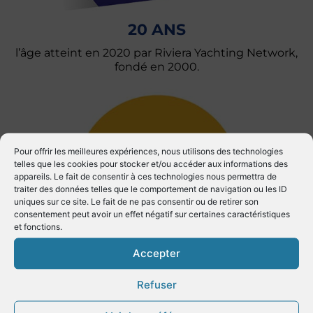
20 ANS
l’âge atteint en 2020 par Riviera Yachting Network,
fondé en 2000.
Pour offrir les meilleures expériences, nous utilisons des technologies
telles que les cookies pour stocker et/ou accéder aux informations des
appareils. Le fait de consentir à ces technologies nous permettra de
traiter des données telles que le comportement de navigation ou les ID
uniques sur ce site. Le fait de ne pas consentir ou de retirer son
consentement peut avoir un effet négatif sur certaines caractéristiques
et fonctions.
DE LA FLOTTE
Accepter
mondiale de yachts naviguent sur les côtes de la
Refuser
Région Sud en période estivale.