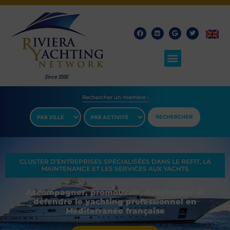
Rechercher un membre​ :
RECHERCHER
CLUSTER D’ENTREPRISES SPÉCIALISÉES DANS LE REFIT, LA
MAINTENANCE ET LES SERVICES AUX YACHTS
Accompagner, promouvoir, développer et
défendre le yachting professionnel en
Méditerranée française