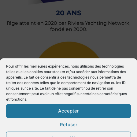
20 ANS
l’âge atteint en 2020 par Riviera Yachting Network,
fondé en 2000.
Pour offrir les meilleures expériences, nous utilisons des technologies
telles que les cookies pour stocker et/ou accéder aux informations des
appareils. Le fait de consentir à ces technologies nous permettra de
traiter des données telles que le comportement de navigation ou les ID
uniques sur ce site. Le fait de ne pas consentir ou de retirer son
consentement peut avoir un effet négatif sur certaines caractéristiques
et fonctions.
DE LA FLOTTE
Accepter
mondiale de yachts naviguent sur les côtes de la
Refuser
Région Sud en période estivale.