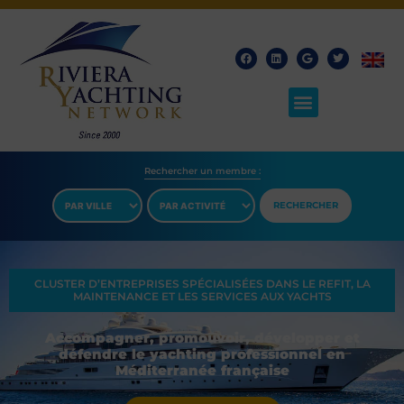
Rechercher un membre​ :
RECHERCHER
CLUSTER D’ENTREPRISES SPÉCIALISÉES DANS LE REFIT, LA
MAINTENANCE ET LES SERVICES AUX YACHTS
Accompagner, promouvoir, développer et
défendre le yachting professionnel en
Méditerranée française