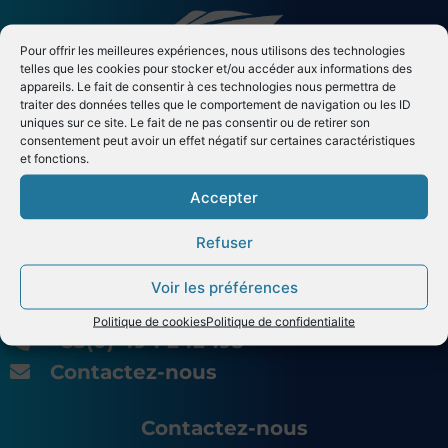
Pour offrir les meilleures expériences, nous utilisons des technologies
telles que les cookies pour stocker et/ou accéder aux informations des
appareils. Le fait de consentir à ces technologies nous permettra de
traiter des données telles que le comportement de navigation ou les ID
uniques sur ce site. Le fait de ne pas consentir ou de retirer son
consentement peut avoir un effet négatif sur certaines caractéristiques
et fonctions.
Accepter
Riviera Yachting Network, c’est la force collective d’un
réseau d’entreprises spécialisées dans le refit, la
Refuser
maintenance, la réparation et le service aux yachts de
plus de 24m. Il promeut la filière et accompagne le
développement de la Grande Plaisance en France.
Voir les préférences
Politique de cookies
Politique de confidentialite
+33(0) 494 242 193
Contactez-nous
Contactez-nous