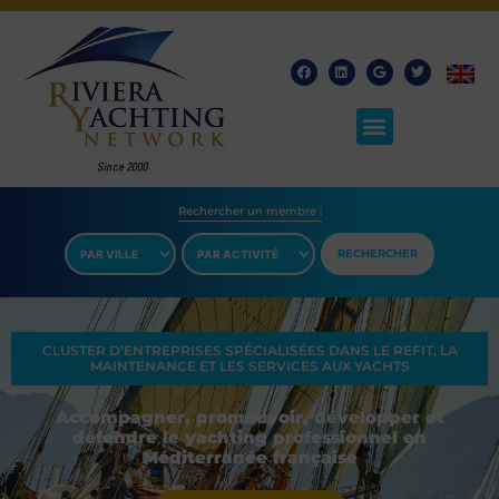
Rechercher un membre​ :
RECHERCHER
CLUSTER D’ENTREPRISES SPÉCIALISÉES DANS LE REFIT, LA
MAINTENANCE ET LES SERVICES AUX YACHTS
Accompagner, promouvoir, développer et
défendre le yachting professionnel en
Méditerranée française