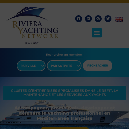
Rechercher un membre​ :
RECHERCHER
CLUSTER D’ENTREPRISES SPÉCIALISÉES DANS LE REFIT, LA
MAINTENANCE ET LES SERVICES AUX YACHTS
Accompagner, promouvoir, développer et
défendre le yachting professionnel en
Méditerranée française