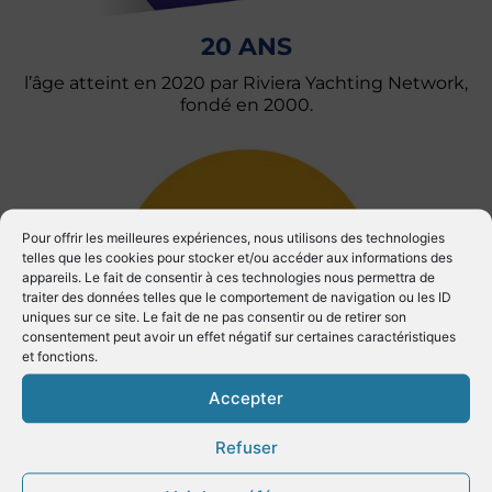
20 ANS
l’âge atteint en 2020 par Riviera Yachting Network,
fondé en 2000.
Pour offrir les meilleures expériences, nous utilisons des technologies
telles que les cookies pour stocker et/ou accéder aux informations des
appareils. Le fait de consentir à ces technologies nous permettra de
traiter des données telles que le comportement de navigation ou les ID
uniques sur ce site. Le fait de ne pas consentir ou de retirer son
consentement peut avoir un effet négatif sur certaines caractéristiques
et fonctions.
DE LA FLOTTE
Accepter
mondiale de yachts naviguent sur les côtes de la
Refuser
Région Sud en période estivale.